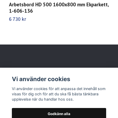
Arbetsbord HD 500 1600x800 mm Ekparkett,
A
1-606-136
1
6 730 kr
7
Behöver du hjälp?
Vi använder cookies
Läs mer
Vi använder cookies för att anpassa det innehåll som
visas för dig och för att du ska få bästa tänkbara
upplevelse när du handlar hos oss.
Godkänn alla