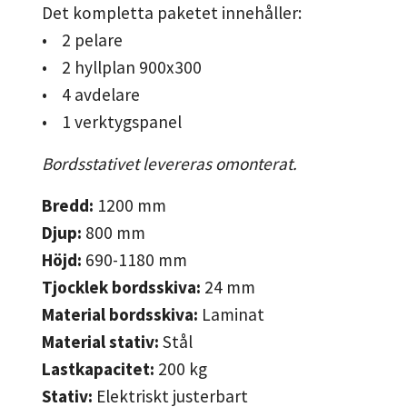
Det kompletta paketet innehåller:
• 2 pelare
• 2 hyllplan 900x300
• 4 avdelare
• 1 verktygspanel
Bordsstativet levereras omonterat.
Bredd:
1200
mm
Djup:
800
mm
Höjd:
690-1180
mm
Tjocklek bordsskiva:
24
mm
Material bordsskiva:
Laminat
Material stativ:
Stål
Lastkapacitet:
200
kg
Stativ:
Elektriskt justerbart