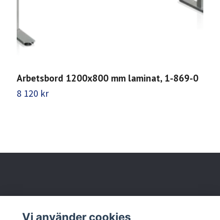
Arbetsbord 1200x800 mm laminat, 1-869-0
A
1
8 120 kr
9
Behöver du hjälp?
Vi använder cookies