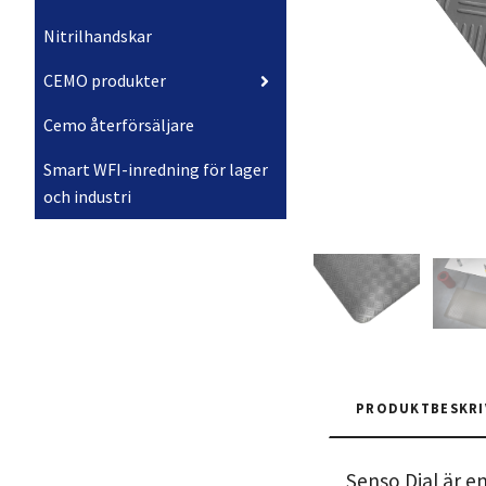
Nitrilhandskar
CEMO produkter
Cemo återförsäljare
Smart WFI-inredning för lager
och industri
PRODUKTBESKRI
Senso Dial är e