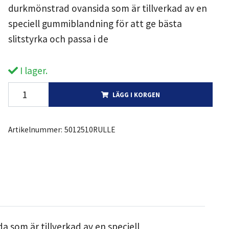
durkmönstrad ovansida som är tillverkad av en
speciell gummiblandning för att ge bästa
slitstyrka och passa i de
I lager.
LÄGG I KORGEN
Artikelnummer:
5012510RULLE
 som är tillverkad av en speciell