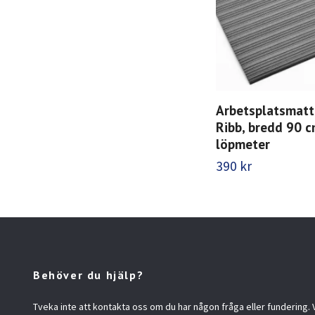
Arbetsplatsmatt
Ribb, bredd 90 c
löpmeter
390 kr
Behöver du hjälp?
Tveka inte att kontakta oss om du har någon fråga eller fundering. Vi