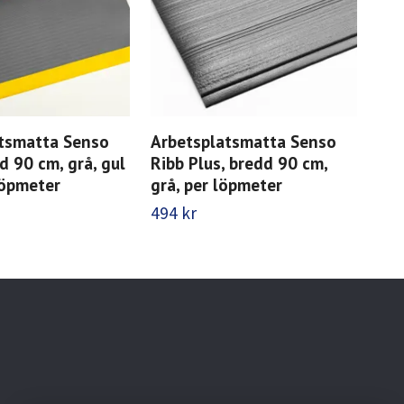
tsmatta Senso
Arbetsplatsmatta Senso
Arb
d 90 cm, grå, gul
Ribb Plus, bredd 90 cm,
Sty
löpmeter
grå, per löpmeter
grå
494 kr
368