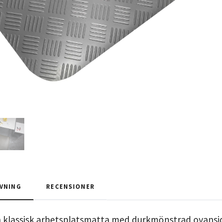
VNING
RECENSIONER
n klassisk arbetsplatsmatta med durkmönstrad ovansida