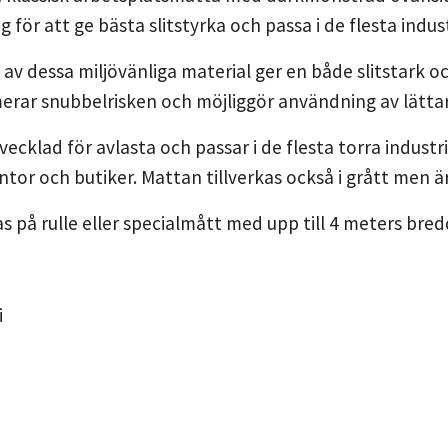
för att ge bästa slitstyrka och passa i de flesta indus
v dessa miljövänliga material ger en både slitstark o
erar snubbelrisken och möjliggör användning av lätta
vecklad för avlasta och passar i de flesta torra industr
ntor och butiker. Mattan tillverkas också i grått men ä
s på rulle eller specialmått med upp till 4 meters bre
i