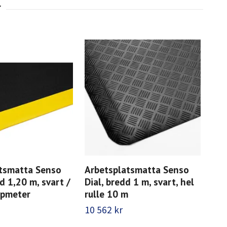
tsmatta Senso
Arbetsplatsmatta Senso
Arb
d 1,20 m, svart /
Dial, bredd 1 m, svart, hel
Dia
löpmeter
rulle 10 m
m
10 562 kr
1 4