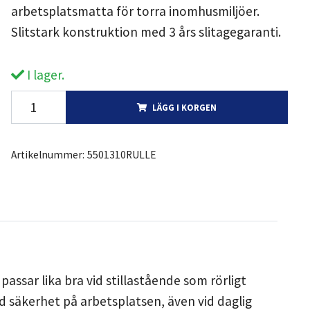
arbetsplatsmatta för torra inomhusmiljöer.
Slitstark konstruktion med 3 års slitagegaranti.
I lager.
LÄGG I KORGEN
Artikelnummer:
5501310RULLE
assar lika bra vid stillastående som rörligt
d säkerhet på arbetsplatsen, även vid daglig