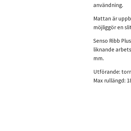
användning.
Mattan är uppb
möjliggör en sli
Senso Ribb Plus
liknande arbets
mm.
Utförande: tor
Max rullängd: 1