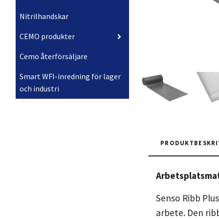
Nitrilhandskar
CEMO produkter
Cemo återförsäljare
Smart WFI-inredning för lager
och industri
PRODUKTBESKRI
Arbetsplatsmat
Senso Ribb Plus
arbete. Den rib