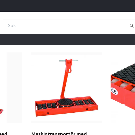
med
Maskintransportör med