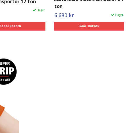
nsportör 12 ton
ton
I lager.
6 680 kr
I lager.