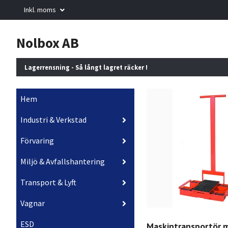
Inkl. moms
Nolbox AB
Lagerrensning - Så långt lagret räcker !
Hem
Industri & Verkstad
Förvaring
Miljö & Avfallshantering
Transport & Lyft
Vagnar
ESD
Maskintransportör 