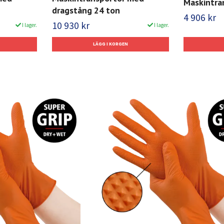
Maskintra
dragstång 24 ton
4 906 kr
10 930 kr
I lager.
I lager.