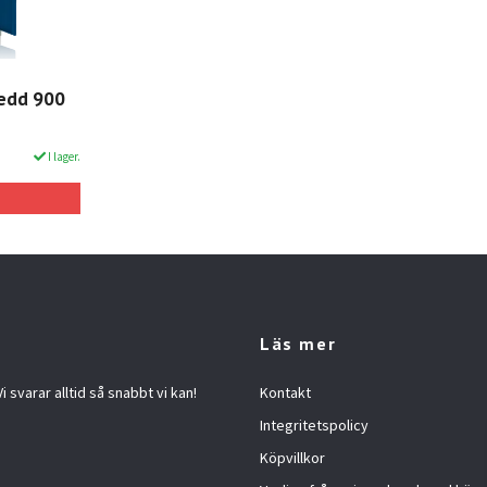
redd 900
I lager.
Läs mer
 svarar alltid så snabbt vi kan!
Kontakt
Integritetspolicy
Köpvillkor