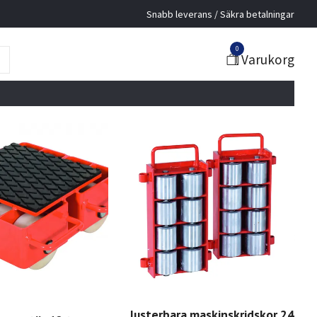
Snabb leverans / Säkra betalningar
0
Varukorg
Justerbara maskinskridskor 24