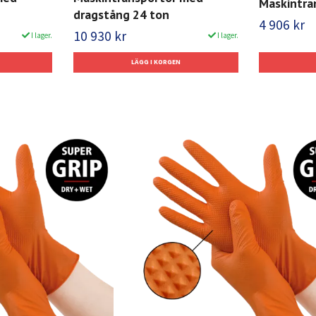
Maskintra
dragstång 24 ton
4 906 kr
10 930 kr
I lager.
I lager.