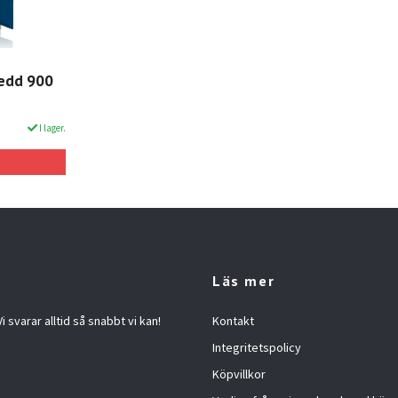
redd 900
I lager.
Läs mer
 svarar alltid så snabbt vi kan!
Kontakt
Integritetspolicy
Köpvillkor