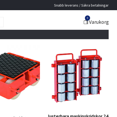
Snabb leverans / Säkra betalningar
0
Varukorg
Justerbara maskinskridskor 24