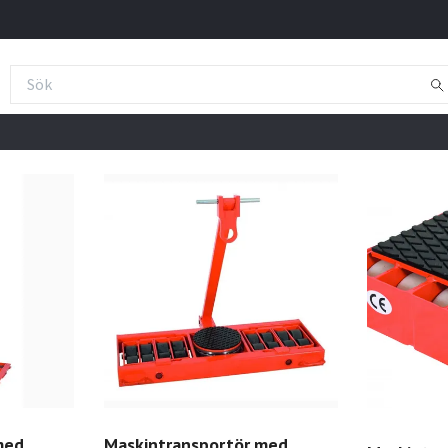
med
Maskintransportör med