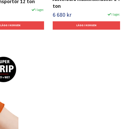
nsportör 12 ton
ton
I lager.
6 680 kr
I lager.