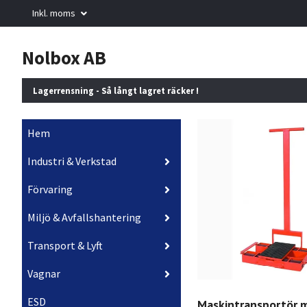
Inkl. moms
Nolbox AB
Lagerrensning - Så långt lagret räcker !
Hem
Industri & Verkstad
Förvaring
Miljö & Avfallshantering
Transport & Lyft
Vagnar
ESD
Maskintransportör 