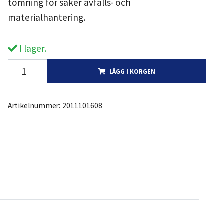
tömning för säker avfalls- och
materialhantering.
I lager.
LÄGG I KORGEN
Artikelnummer:
2011101608