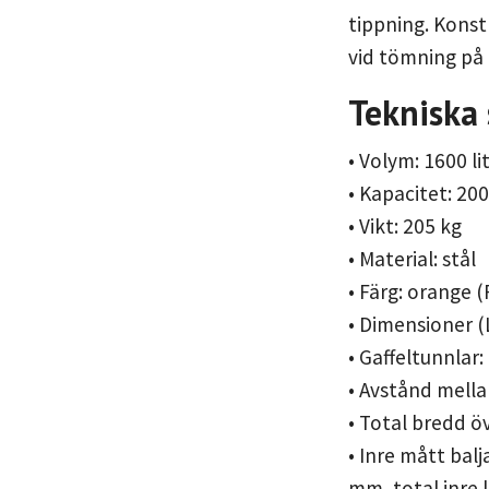
tippning. Konst
vid tömning på 
Tekniska 
• Volym: 1600 li
• Kapacitet: 20
• Vikt: 205 kg
• Material: stål
• Färg: orange 
• Dimensioner (
• Gaffeltunnla
• Avstånd mella
• Total bredd ö
• Inre mått ba
mm, total inre