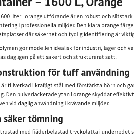
tainer – 1600 L, Orange
00 liter i orange utförande är en robust och slitstark l
tering i professionella miljöer. Den klara orange färge
splatser där säkerhet och tydlig identifiering är viktig
lymen gör modellen idealisk för industri, lager och ve
s dagligen på ett säkert och strukturerat sätt.
onstruktion för tuff användning
r tillverkad i kraftigt stål med förstärkta hörn och gaf
. Den pulverlackerade ytan i orange skyddar effektivt 
även vid daglig användning i krävande miljöer.
h säker tömning
utrustad med fjäderbelastad tryckplatta i underredet