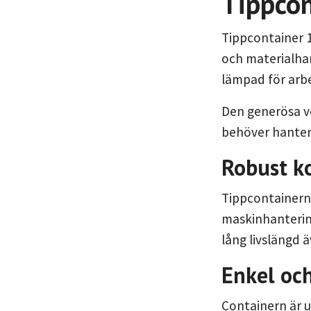
Tippcon
Tippcontainer 16
och materialhan
lämpad för arbet
Den generösa vo
behöver hantera
Robust k
Tippcontainern ä
maskinhantering
lång livslängd 
Enkel oc
Containern är 