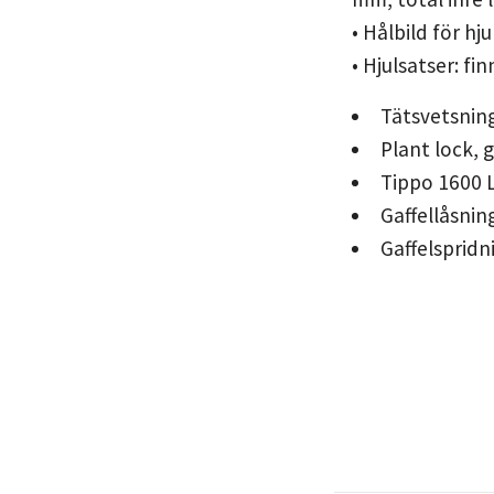
• Hålbild för h
• Hjulsatser: fi
Tätsvetsnin
Plant lock, 
Tippo 1600 L
Gaffellåsnin
Gaffelsprid