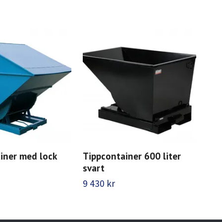
iner med lock
Tippcontainer 600 liter
Tip
svart
röd
9 430 kr
17 