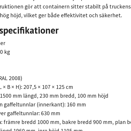
ruktionen gör att containern sitter stabilt på trucke
hög höjd, vilket ger både effektivitet och säkerhet.
specifikationer
ter
00 kg
(RAL 2008)
L × B × H): 207,5 × 107 × 125 cm
r: 1500 mm längd, 230 mm bredd, 100 mm höjd
n gaffeltunnlar (innerkant): 160 mm
ver gaffeltunnlar: 630 mm
lja: främre bredd 1000 mm, bakre bredd 900 mm, plan 
 längd 1960 mm, inre höjd 1105 mm