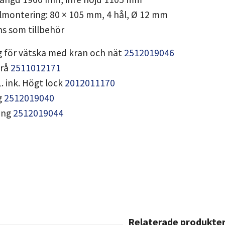
julmontering: 80 × 105 mm, 4 hål, Ø 12 mm
nns som tillbehör
g för vätska med kran och nät
2512019046
grå
2511012171
. ink. Högt lock
2012011170
g
2512019040
ning
2512019044