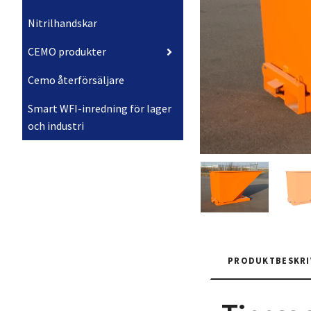
Nitrilhandskar
CEMO produkter
Cemo återförsäljare
Smart WFI-inredning för lager
och industri
PRODUKTBESKRI