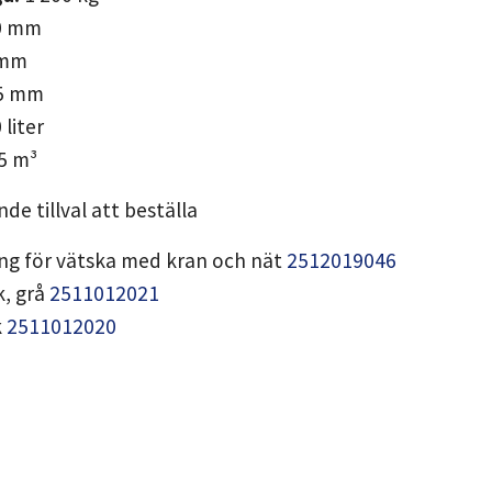
0 mm
 mm
5 mm
liter
5 m³
de tillval att beställa
ng för vätska med kran och nät
2512019046
k, grå
2511012021
k
2511012020