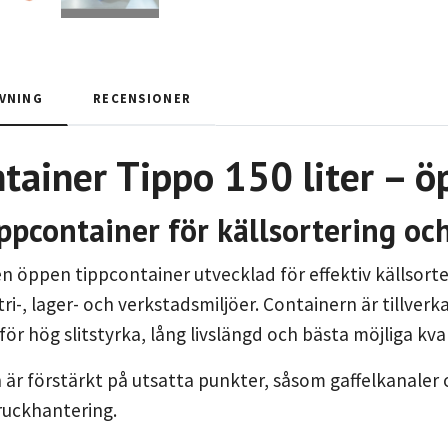
VNING
RECENSIONER
tainer Tippo 150 liter – ö
ppcontainer för källsortering oc
en öppen tippcontainer utvecklad för effektiv källsort
tri-, lager- och verkstadsmiljöer. Containern är tillver
ör hög slitstyrka, lång livslängd och bästa möjliga kval
är förstärkt på utsatta punkter, såsom gaffelkanaler 
truckhantering.