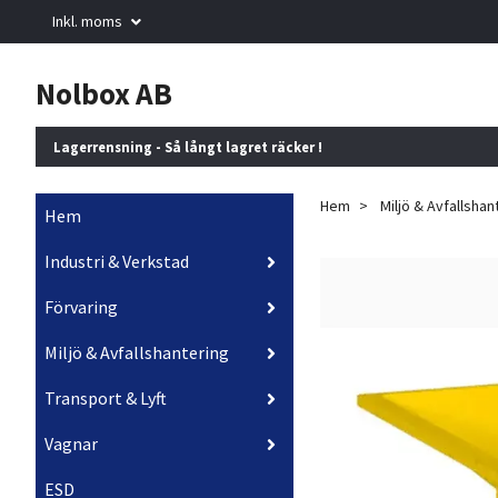
Inkl. moms
Nolbox AB
Lagerrensning - Så långt lagret räcker !
Hem
Miljö & Avfallshan
Hem
Industri & Verkstad
Förvaring
Miljö & Avfallshantering
Transport & Lyft
Vagnar
ESD