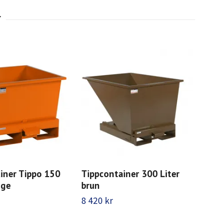
iner Tippo 150
Tippcontainer 300 Liter
Tip
nge
brun
or
8 420 kr
9 6