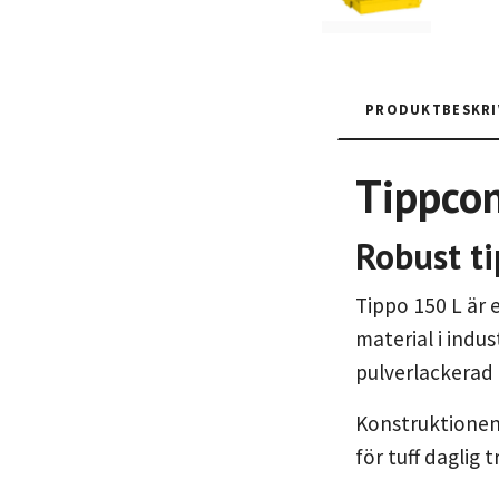
PRODUKTBESKRI
Tippcon
Robust ti
Tippo 150 L är 
material i indus
pulverlackerad f
Konstruktionen 
för tuff daglig 