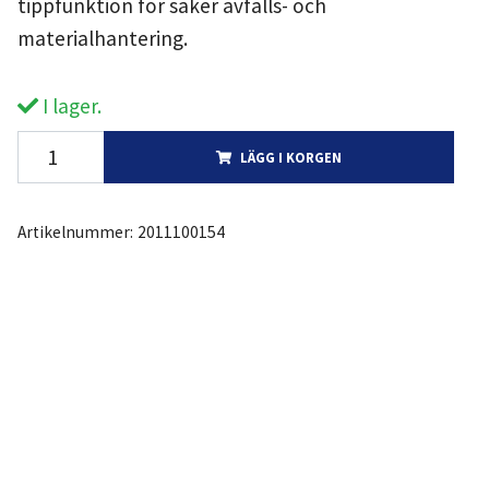
tippfunktion för säker avfalls- och
materialhantering.
I lager.
LÄGG I KORGEN
Artikelnummer:
2011100154