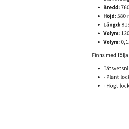
Bredd:
76
Höjd:
580
Längd:
81
Volym:
130 
Volym:
0,1
Finns med följan
Tätsvetsni
- Plant loc
- Högt loc