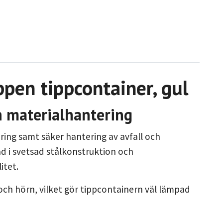
ppen tippcontainer, gul
h materialhantering
ering samt säker hantering av avfall och
kad i svetsad stålkonstruktion och
itet.
och hörn, vilket gör tippcontainern väl lämpad