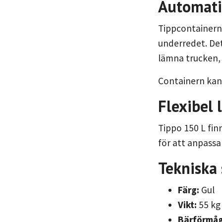
Automati
Tippcontainern 
underredet. De
lämna trucken, 
Containern kan 
Flexibel 
Tippo 150 L finn
för att anpassa
Tekniska 
Färg:
Gul
Vikt:
55 kg
Bärförmåg