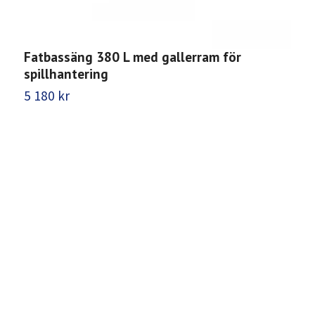
Fatbassäng 380 L med gallerram för
P
spillhantering
9
5 180 kr