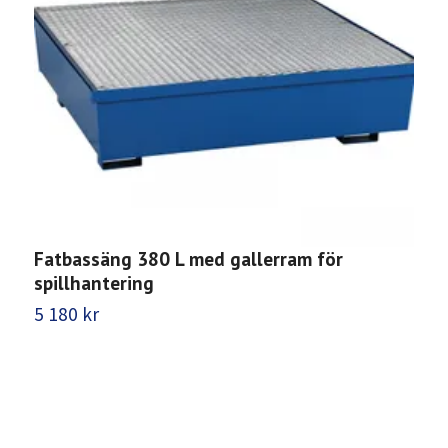
Fatbassäng 380 L med gallerram för
C
spillhantering
5
5 180 kr