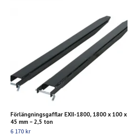
Förlängningsgafflar EXII-1800, 1800 x 100 x
F
45 mm – 2,5 ton
4
6 170 kr
7