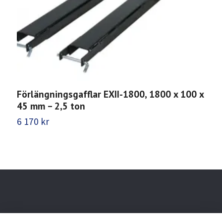
Förlängningsgafflar EXII-1800, 1800 x 100 x
F
45 mm – 2,5 ton
4
6 170 kr
7
Behöver du hjälp?