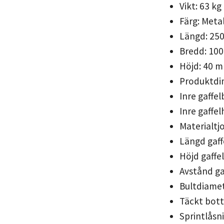
Vikt: 63 kg
Färg: Metal
Längd: 25
Bredd: 10
Höjd: 40 
Produktdim
Inre gaffe
Inre gaffe
Materialtj
Längd gaff
Höjd gaffe
Avstånd ga
Bultdiame
Täckt bott
Sprintlåsn