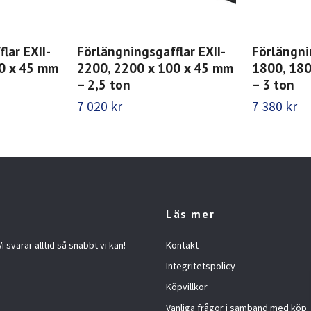
lar EXII-
Förlängningsgafflar EXII-
Förlängni
0 x 45 mm
2200, 2200 x 100 x 45 mm
1800, 180
– 2,5 ton
– 3 ton
7 020 kr
7 380 kr
Läs mer
 svarar alltid så snabbt vi kan!
Kontakt
Integritetspolicy
Köpvillkor
Vanliga frågor i samband med köp