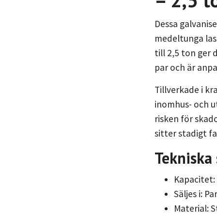
– 2,5 t
Dessa galvanise
medeltunga las
till 2,5 ton ger
par och är anpa
Tillverkade i kr
inomhus- och ut
risken för skad
sitter stadigt 
Tekniska 
Kapacitet:
Säljes i: Pa
Material: S