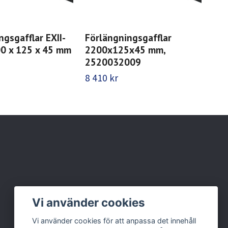
ngsgafflar EXII-
Förlängningsgafflar
För
0 x 125 x 45 mm
2200x125x45 mm,
Gal
2520032009
x 4
8 410 kr
4 1
Vi använder cookies
Vi använder cookies för att anpassa det innehåll