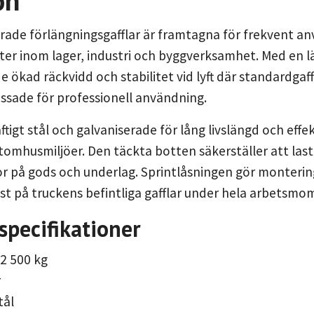
on
rade förlängningsgafflar är framtagna för frekvent an
ter inom lager, industri och byggverksamhet. Med en 
 de ökad räckvidd och stabilitet vid lyft där standardgaffl
ssade för professionell användning.
aftigt stål och galvaniserade för lång livslängd och eff
omhusmiljöer. Den täckta botten säkerställer att last
or på gods och underlag. Sprintlåsningen gör montering
fast på truckens befintliga gafflar under hela arbetsmo
specifikationer
 2 500 kg
r
tål