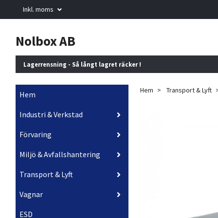
Inkl. moms
Nolbox AB
Lagerrensning - Så långt lagret räcker !
Hem
Transport & Lyft
Hem
Industri & Verkstad
Förvaring
Miljö & Avfallshantering
Transport & Lyft
Vagnar
ESD