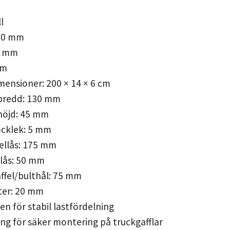
l
00 mm
0 mm
mm
ensioner: 200 × 14 × 6 cm
lbredd: 130 mm
lhöjd: 45 mm
ocklek: 5 mm
ellås: 175 mm
llås: 50 mm
ffel/bulthål: 75 mm
ter: 20 mm
en för stabil lastfördelning
ing för säker montering på truckgafflar