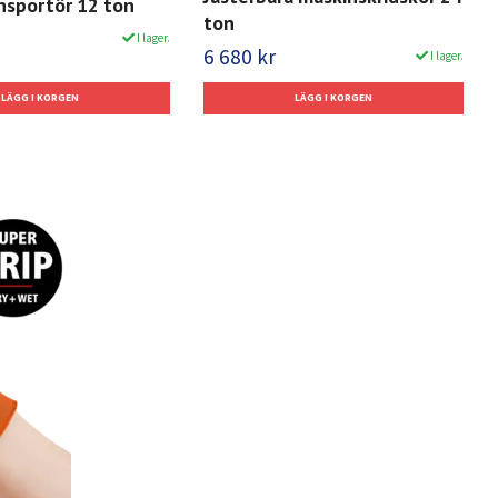
nsportör 12 ton
ton
I lager.
6 680 kr
I lager.