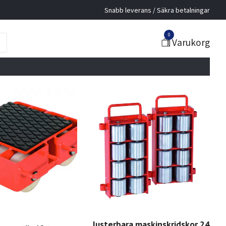
Snabb leverans / Säkra betalningar
0
Varukorg
Justerbara maskinskridskor 24