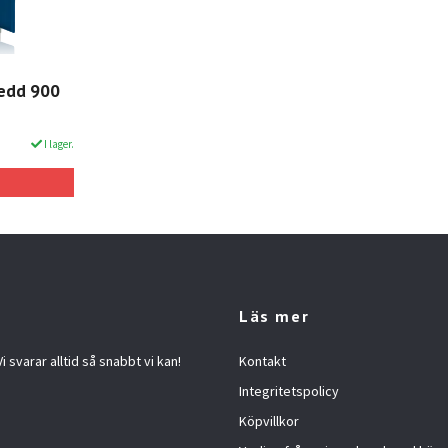
redd 900
I lager.
Läs mer
 svarar alltid så snabbt vi kan!
Kontakt
Integritetspolicy
Köpvillkor