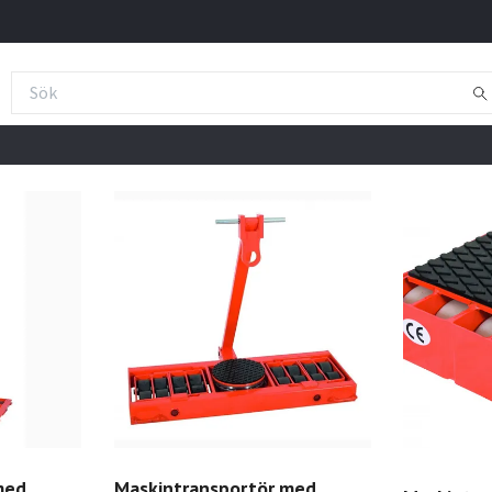
med
Maskintransportör med