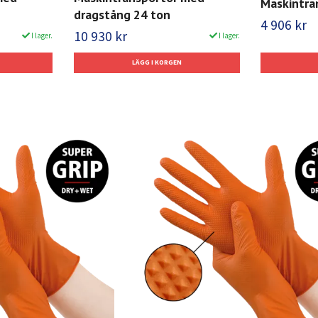
Maskintra
dragstång 24 ton
4 906 kr
10 930 kr
I lager.
I lager.