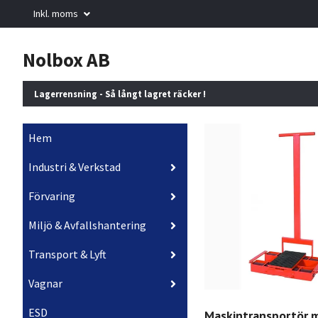
Inkl. moms
Nolbox AB
Lagerrensning - Så långt lagret räcker !
Hem
Industri & Verkstad
Förvaring
Miljö & Avfallshantering
Transport & Lyft
Vagnar
ESD
Maskintransportör 