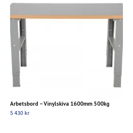
Arbetsbord – Vinylskiva 1600mm 500kg
A
6
5 430 kr
6