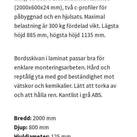
(2000x600x24 mm), två c-profiler för
påbyggnad och en hjulsats. Maximal
belastning är 300 kg fördelad vikt. Lägsta
höjd 885 mm, högsta höjd 1135 mm.
Bordsskivan i laminat passar bra för
enklare monteringsarbeten. Hård och
reptålig yta med god beständighet mot
vätskor och kemikalier. Lätt att torka av
och att hålla ren. Kantlist i grå ABS.
Bredd:
2000
mm
Djup:
800
mm
Hjuldiameter:
125
mm