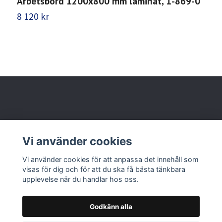
Arbetsbord 1200x800 mm laminat, 1-869-0
A
8 120 kr
8
Behöver du hjälp?
Vi använder cookies
Läs mer
Vi använder cookies för att anpassa det innehåll som
visas för dig och för att du ska få bästa tänkbara
upplevelse när du handlar hos oss.
Godkänn alla