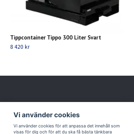
Tippcontainer Tippo 300 Liter Svart
T
8 420 kr
2
Behöver du hjälp?
Vi använder cookies
Läs mer
Vi använder cookies för att anpassa det innehåll som
visas för dig och för att du ska få bästa tänkbara