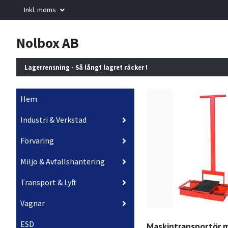
Inkl. moms
Nolbox AB
Lagerrensning - Så långt lagret räcker !
Hem
Industri & Verkstad
Förvaring
Miljö & Avfallshantering
Transport & Lyft
Vagnar
ESD
Maskintransportör 