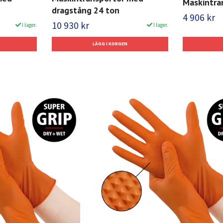
Maskintra
dragstång 24 ton
4 906 kr
10 930 kr
I lager.
I lager.