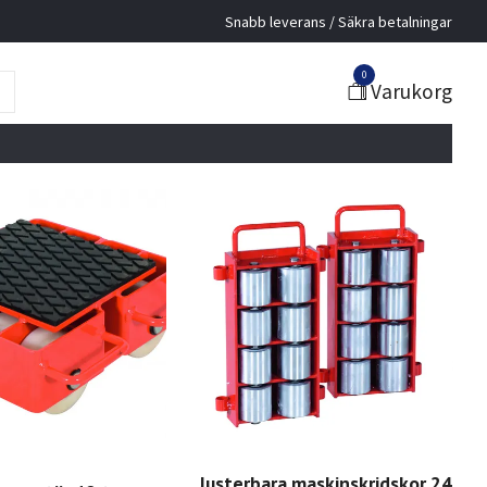
Snabb leverans / Säkra betalningar
0
Varukorg
Justerbara maskinskridskor 24