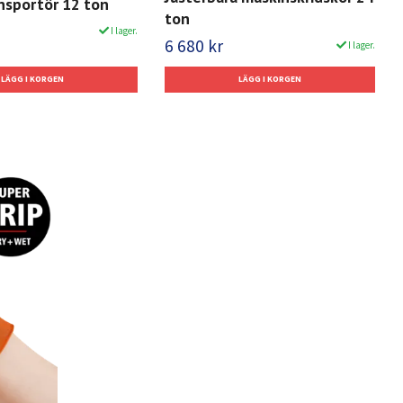
nsportör 12 ton
ton
I lager.
6 680 kr
I lager.