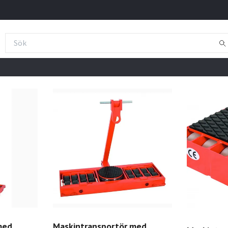
med
Maskintransportör med