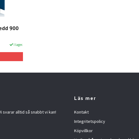
redd 900
I lager.
Läs mer
 svarar alltid så snabbt vi kan!
Kontakt
Integritetspolicy
Köpvillkor