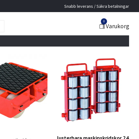
Snabb leverans / Säkra betalningar
0
Varukorg
Justerbara maskinskridskor 24