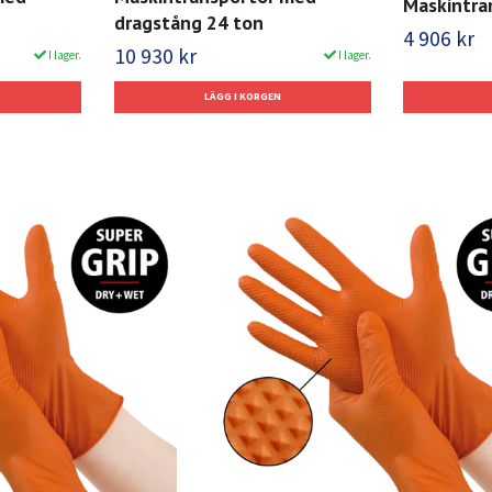
Maskintra
dragstång 24 ton
4 906 kr
10 930 kr
I lager.
I lager.