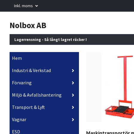
Inkl. moms
Nolbox AB
Lagerrensning - Så långt lagret räcker !
Hem
Industri & Verkstad
Förvaring
Miljö & Avfallshantering
Transport & Lyft
Vagnar
ESD
Maskintransportör 