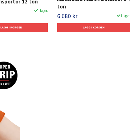
nsportör 12 ton
ton
I lager.
6 680 kr
I lager.