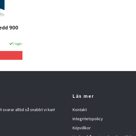
redd 900
I lager.
Läs mer
 svarar alltid så snabbt vi kan!
Kontakt
Integritetspolicy
Köpvillkor