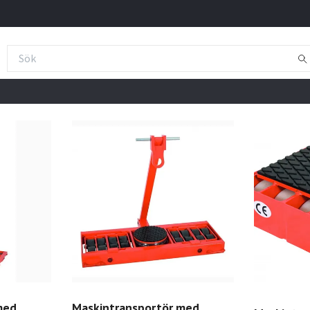
med
Maskintransportör med