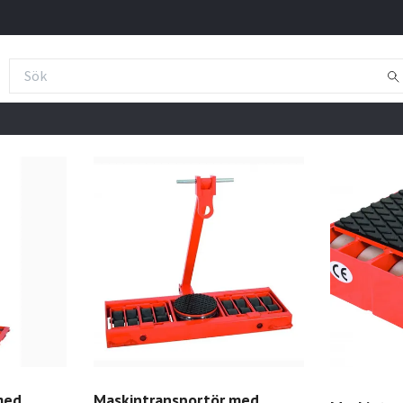
med
Maskintransportör med