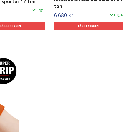
nsportör 12 ton
ton
I lager.
6 680 kr
I lager.