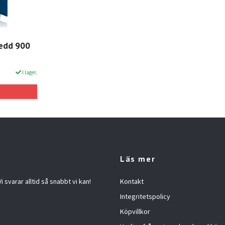
redd 900
I lager.
Läs mer
 svarar alltid så snabbt vi kan!
Kontakt
Integritetspolicy
Köpvillkor