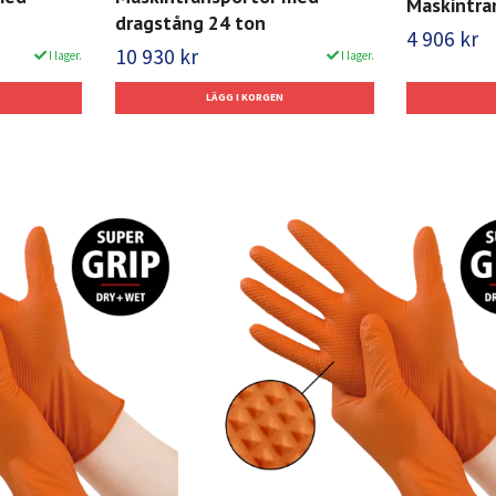
Maskintra
dragstång 24 ton
4 906 kr
10 930 kr
I lager.
I lager.