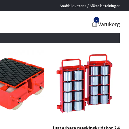
Snabb leverans / Säkra betalningar
0
Varukorg
Justerbara maskinskridskor 24