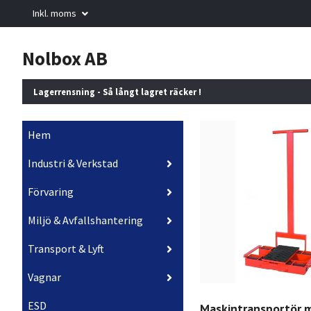
Inkl. moms
Nolbox AB
Lagerrensning - Så långt lagret räcker !
Hem
Industri & Verkstad
Förvaring
Miljö & Avfallshantering
Transport & Lyft
Vagnar
ESD
Maskintransportör 